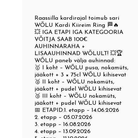
I Mulgi pidu 2010
Hendrik Adamsoni nimeline
Aiandus - pargid ja aiad
Kuulsad mulgid
IV Heimtali – Sinialliku – Lood
murdeluulevõistlus
Mulgi sukakirjad
– Sultsi – Tuhalaane – Polli –
Raassilla kardirajal toimub sari
Mulgi tooted. Mulgi toit. Teht
Arhitektuur
Karksi-Nuia
WÕLU Kardi Kiireim Ring 🏁🔥
Mulgi Söögi Festival
Mulgimaal!
Temaatilisi uurimistöid
💥 IGA ETAPI IGA KATEGOORIA
VÕITJA SAAB 100€
Rahvaluule ja pärimus
V Lilli – Karksi – Kärstna –
AUHINNARAHA +
Mulgimaa peremäng
Teekonnad
Riidaja – Leebiku– Pikasilla
LISAAUHINNAD WÕLULT! 💥🏆
Mulgi kirjandus ja
WÕLU paneb välja auhinnad:
🥇 I koht – WÕLU pusa, nokamüts,
Mulgi Mälumäng
Linnad ja alevid
muusika
VI Õisu sepikoda – Õisu mõis 
jääkott + 3 × 75cl WÕLU kihisevat
🥈 II koht – WÕLU nokamüts,
matkarada – Halliste – Kosksi
jääkott + pudel WÕLU kihisevat
Top 20 Mulgimaal
Mulgikeelne ajaleht
– Abja-Paluoja – Penuja
🥉 III koht – WÕLU nokamüts,
jääkott + pudel WÕLU kihisevat
Mulgikeelsed uudised
📅 ETAPID:1. etapp – 14.06.2026
VII Mulgimaa puuskulptuurid
2. etapp – 05.07.2026
3. etapp – 16.08.2026
Mulgikeelne Täheke
4. etapp – 13.09.2026
VIII Liivimaa Jakobitee