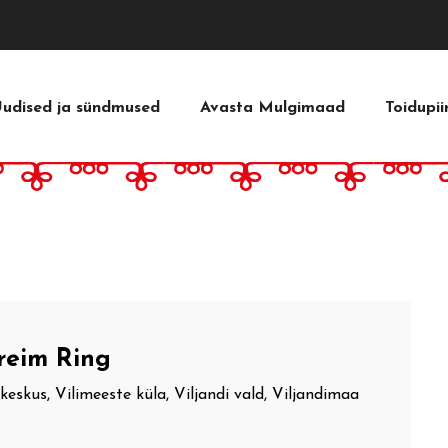
udised ja sündmused
Avasta Mulgimaad
Toidupi
ja
d
 –
ad
 –
reim Ring
eskus, Vilimeeste küla, Viljandi vald, Viljandimaa