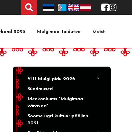
Tekstist
irkond 2023
Mulgimaa Toidutee
Meist
>
VIII Mulgi pidu 2026
Sündmused
Ideekonkurss "Mulgimaa
väravad"
Soome-ugri kultuuripäälinn
2021