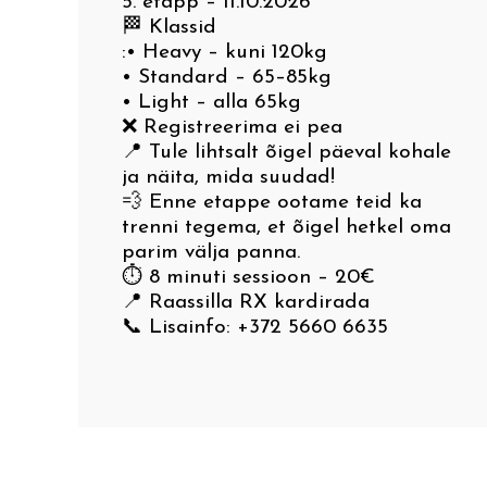
5. etapp – 11.10.2026
🏁 Klassid
Mulkide Almanak
IX Via Livonica väike ring
:• Heavy – kuni 120kg
• Standard – 65–85kg
• Light – alla 65kg
X Helisev Via Livonica
❌ Registreerima ei pea
📍 Tule lihtsalt õigel päeval kohale
ja näita, mida suudad!
XI Kitzbergi radadel
💨 Enne etappe ootame teid ka
trenni tegema, et õigel hetkel oma
parim välja panna.
⏱ 8 minuti sessioon – 20€
📍 Raassilla RX kardirada
📞 Lisainfo: +372 5660 6635