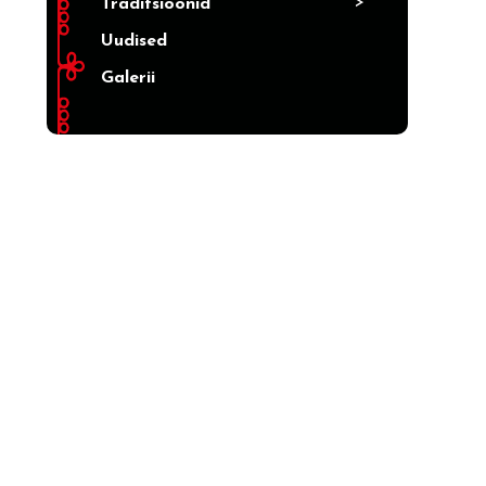
>
Traditsioonid
Uudised
Galerii