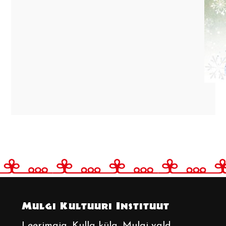
Mulgi Kultuuri Instituut
Leerimaja
, Kulla küla, Mulgi vald