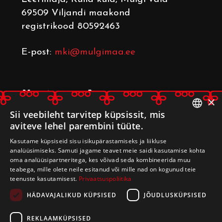
69509 Viljandi maakond
registrikood 80592463
E-post:
mki@mulgimaa.ee
Mulgimaa Arenduskoda
×
Leerimaja
, Kulla küla, Mulgi vald
Sii veebileht tarvitep küpsissit, mis
aviteve lehel parembini tüüte.
69509 Viljandi maakond
ESTONIAN
registrikood 80233014
Kasutame küpsiseid sisu isikupärastamiseks ja liikluse
ENGLISH
analüüsimiseks. Samuti jagame teavet meie saidi kasutamise kohta
oma analüüsipartneritega, kes võivad seda kombineerida muu
E-post:
arenduskoda@mulgimaa.ee
teabega, mille olete neile esitanud või mille nad on kogunud teie
teenuste kasutamisest.
Privaatsuspoliitika
HÄDAVAJALIKUD KÜPSISED
JÕUDLUSKÜPSISED
REKLAAMKÜPSISED