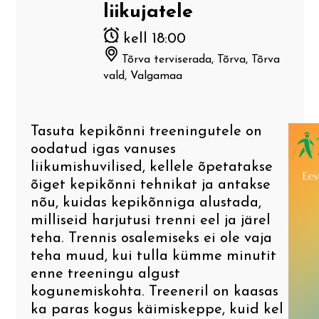
liikujatele
Mulgi tooted. Mulgi toit. Tehtud
Arhitektuur
V Lilli – Karksi – Kärstna – Riidaja –
Mulgi Söögi Festival
Mulgimaal!
Temaatilisi uurimistöid
Leebiku– Pikasilla
kell 18:00
Rahvaluule ja pärimus
Tõrva terviserada, Tõrva, Tõrva
Mulgimaa peremäng
Teekonnad
VI Õisu sepikoda – Õisu mõis –
vald, Valgamaa
matkarada – Halliste – Kosksilla –
Mulgi kirjandus ja muusika
Abja-Paluoja – Penuja
Mulgi Mälumäng
Linnad ja alevid
Mulgikeelne ajaleht
Tasuta kepikõnni treeningutele on
VII Mulgimaa puuskulptuurid
Top 20 Mulgimaal
oodatud igas vanuses
liikumishuvilised, kellele õpetatakse
Mulgikeelsed uudised
VIII Liivimaa Jakobitee
õiget kepikõnni tehnikat ja antakse
nõu, kuidas kepikõnniga alustada,
Mulgikeelne Täheke
milliseid harjutusi trenni eel ja järel
IX Via Livonica väike ring
teha. Trennis osalemiseks ei ole vaja
Mulkide Almanak
teha muud, kui tulla kümme minutit
X Helisev Via Livonica
enne treeningu algust
kogunemiskohta. Treeneril on kaasas
XI Kitzbergi radadel
ka paras kogus käimiskeppe, kuid kel