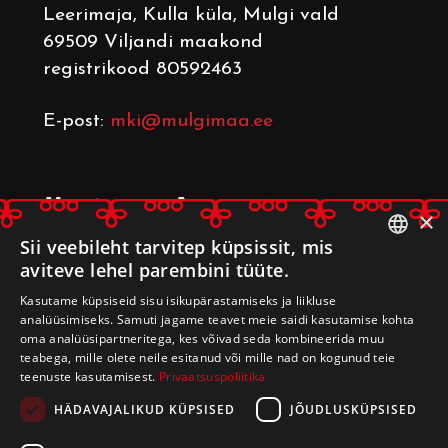
Leerimaja
, Kulla küla, Mulgi vald
69509 Viljandi maakond
registrikood 80592463
E-post:
mki@mulgimaa.ee
Mulgimaa Arenduskoda
×
Leerimaja
, Kulla küla, Mulgi vald
Sii veebileht tarvitep küpsissit, mis
aviteve lehel parembini tüüte.
69509 Viljandi maakond
ESTONIAN
registrikood 80233014
Kasutame küpsiseid sisu isikupärastamiseks ja liikluse
ENGLISH
analüüsimiseks. Samuti jagame teavet meie saidi kasutamise kohta
oma analüüsipartneritega, kes võivad seda kombineerida muu
E-post:
arenduskoda@mulgimaa.ee
teabega, mille olete neile esitanud või mille nad on kogunud teie
teenuste kasutamisest.
Privaatsuspoliitika
HÄDAVAJALIKUD KÜPSISED
JÕUDLUSKÜPSISED