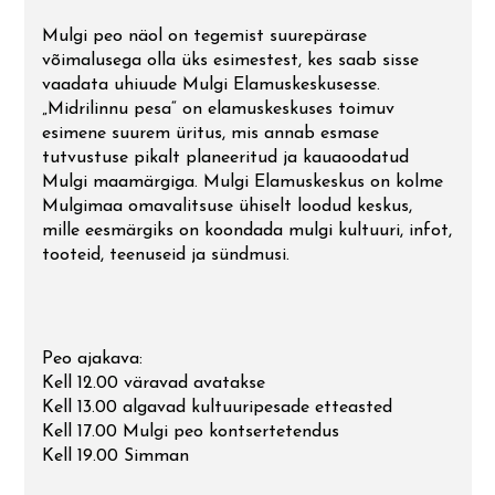
Mulgi peo näol on tegemist suurepärase
võimalusega olla üks esimestest, kes saab sisse
vaadata uhiuude Mulgi Elamuskeskusesse.
„Midrilinnu pesa“ on elamuskeskuses toimuv
esimene suurem üritus, mis annab esmase
tutvustuse pikalt planeeritud ja kauaoodatud
Mulgi maamärgiga. Mulgi Elamuskeskus on kolme
Mulgimaa omavalitsuse ühiselt loodud keskus,
mille eesmärgiks on koondada mulgi kultuuri, infot,
tooteid, teenuseid ja sündmusi.
Peo ajakava:
Kell 12.00 väravad avatakse
Kell 13.00 algavad kultuuripesade etteasted
Kell 17.00 Mulgi peo kontsertetendus
Kell 19.00 Simman