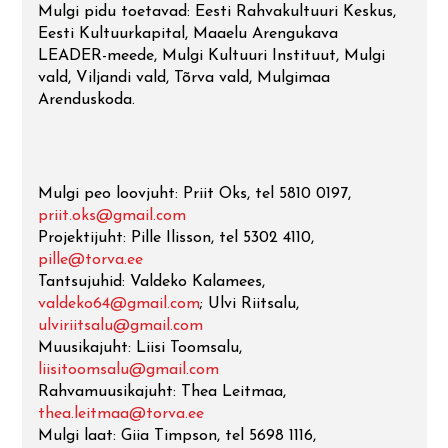
Mulgi pidu toetavad: Eesti Rahvakultuuri Keskus,
Eesti Kultuurkapital, Maaelu Arengukava
LEADER-meede, Mulgi Kultuuri Instituut, Mulgi
vald, Viljandi vald, Tõrva vald, Mulgimaa
Arenduskoda.
Mulgi peo loovjuht: Priit Oks, tel 5810 0197,
priit.oks@gmail.com
Projektijuht: Pille Ilisson, tel 5302 4110,
pille@torva.ee
Tantsujuhid: Valdeko Kalamees,
valdeko64@gmail.com
; Ulvi Riitsalu,
ulviriitsalu@gmail.com
Muusikajuht: Liisi Toomsalu,
liisitoomsalu@gmail.com
Rahvamuusikajuht: Thea Leitmaa,
thea.leitmaa@torva.ee
Mulgi laat: Giia Timpson, tel 5698 1116,