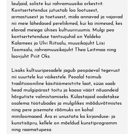
lauljaid, soliste kui rahvamuusika orkestrit.
Kontsertetendus jutustab loo lootusest,
armastusest ja toetusest, mida annavad ja vajavad
nii meie lähedased pereliikmed, kui ka inimesed, kes
elavad meiega ühises kultuuriruumis. Mulgi peo
kontsertetenduse tantsujuhid on Valdeko
Kalamees ja Ulvi Riitsalu, muusikajuht Liisi
Toomsalu, rahvamuusikajuht Thea Leitmaa ning
loovjuht Priit Oks.
Lisaks kultuuripesadele jagub peopäeval tegevust
nii suurtele kui väikestele. Peoalal toimub
traditsiooniline käsitöömeistrite laat, süüa saab
head mulgipärast toitu ja kaasa väärt nõuandeid
hõrgutiste valmistamiseks. Külastajaid oodatakse
osalema töötubades ja mulgilikes mõõduvõtmistes
ning pere pisemate rõõmuks on kohal
miniloomaaed. Ära ei unustata ka kirjanduse- ja
kunstisõpru, kellele on mõeldud kunstiprogramm
ning raamatupesa.