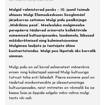
Mulgi tooted. Mulgi toit. Tehtud
Arhitektuur
V Lilli – Karksi – Kärstna – Riidaja –
Mulgi Söögi Festival
Mulgimaal!
Temaatilisi uurimistöid
Mulgid valmistuvad peoks – 10. juunil toimub
Leebiku– Pikasilla
uhiuues Mulgi Elamuskeskuses Sooglemäel
Rahvaluule ja pärimus
järjekorras seitsmes Mulgi pidu pealkirjaga
Mulgimaa peremäng
Teekonnad
VI Õisu sepikoda – Õisu mõis –
„Midrilinnu pesä“. Meeleoluka mulgimeelse
matkarada – Halliste – Kosksilla –
Mulgi kirjandus ja muusika
perepäeva täidavad erinevate kollektiivide
Abja-Paluoja – Penuja
Mulgi Mälumäng
Linnad ja alevid
esinemised kultuuripesades, laadamelu, lõbusad
mõõduvõtmised ning kulminatsioonina
Mulgikeelne ajaleht
Mulgimaa lauljate ja tantsijate ühine
VII Mulgimaa puuskulptuurid
Top 20 Mulgimaal
kontsertetendus. Mulgi peo lõpetab üks korralik
Mulgikeelsed uudised
simman.
VIII Liivimaa Jakobitee
Mulgi pidu on sel korral eelnevatest mõnevõrra
Mulgikeelne Täheke
erinev ning külastajad saavad Mulgi kultuuriga
IX Via Livonica väike ring
tutvust teha eriti lähedalt. Päeva esimene pool on
Mulkide Almanak
täidetud minikontserdite ja ülesastumistega
X Helisev Via Livonica
kultuuripesades, neist mitmetes on võimalik ka ise
kaasa lüüa ja õppida selgeks mõni vahva mulgi
tants või nali.
XI Kitzbergi radadel