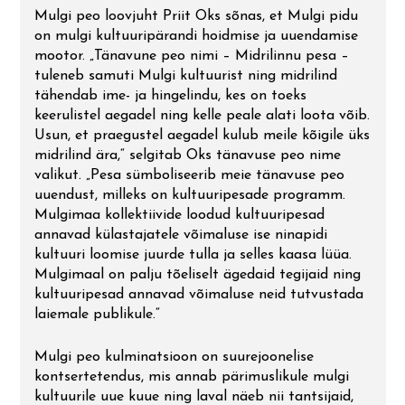
Mulgi peo loovjuht Priit Oks sõnas, et Mulgi pidu
on mulgi kultuuripärandi hoidmise ja uuendamise
mootor. „Tänavune peo nimi – Midrilinnu pesa –
tuleneb samuti Mulgi kultuurist ning midrilind
tähendab ime- ja hingelindu, kes on toeks
keerulistel aegadel ning kelle peale alati loota võib.
Usun, et praegustel aegadel kulub meile kõigile üks
midrilind ära,“ selgitab Oks tänavuse peo nime
valikut. „Pesa sümboliseerib meie tänavuse peo
uuendust, milleks on kultuuripesade programm.
Mulgimaa kollektiivide loodud kultuuripesad
annavad külastajatele võimaluse ise ninapidi
kultuuri loomise juurde tulla ja selles kaasa lüüa.
Mulgimaal on palju tõeliselt ägedaid tegijaid ning
kultuuripesad annavad võimaluse neid tutvustada
laiemale publikule.“
Mulgi peo kulminatsioon on suurejoonelise
kontsertetendus, mis annab pärimuslikule mulgi
kultuurile uue kuue ning laval näeb nii tantsijaid,