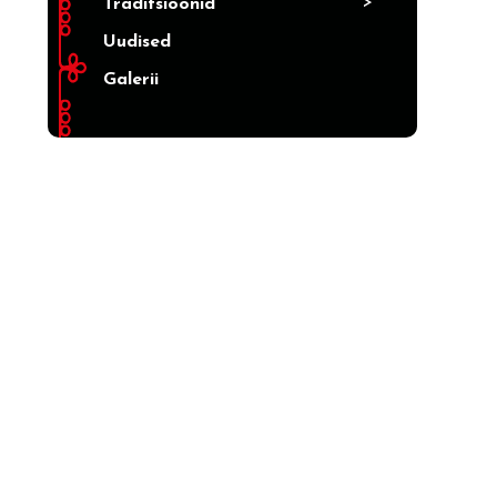
>
Traditsioonid
Uudised
Galerii