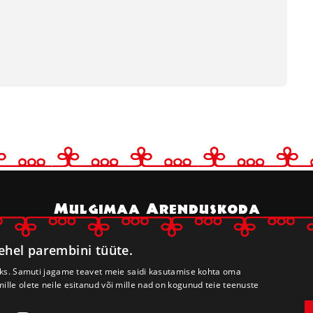
Mulgimaa Arenduskoda
Leerimaja
, Kulla küla, Mulgi vald
lehel parembini tüüte.
69509 Viljandi maakond
registrikood 80233014
seks. Samuti jagame teavet meie saidi kasutamise kohta oma
lle olete neile esitanud või mille nad on kogunud teie teenuste
E-post:
arenduskoda@mulgimaa.ee