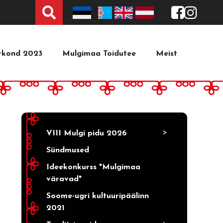
Tekstist
irkond 2023
Mulgimaa Toidutee
Meist
>
VIII Mulgi pidu 2026
Sündmused
Ideekonkurss "Mulgimaa
väravad"
Soome-ugri kultuuripäälinn
2021