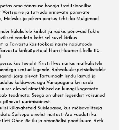
i
petas oma tänavuse hooaja traditsioonilise
r Võrtsjärve ja tutvuda erinevate põnevate
s, Meleskis ja pikem peatus tehti ka Mulgimaal
ud
nder külalistele kirikut ja rääkis põnevaid fakte
vilised vaadata kaht sel suvel kirikus
st ja Tarvastu käsitöökoja naiste näputööde
rvastu kirikuõpetajal Harri Haameril, kelle 110.
.
pesse, kus teejuht Kristi Ilves näitas matkalistele
–
endega seotud legende. Rahvaluulespetsialistidele
 legendi järgi olevat Tartumaalt lendu lastud ja
lla
madalas kaldavees, aga Vanapagana kivi asub
 juures olevad nimetähised on kunagi kogemata
jääb teadmata. Seega on ühest legendist võrsunud
a põnevat uurimisainest.
lisi külavaheteid Suislepasse, kus mõisavalitseja
data Suilsepa-ainelist näitust. Ära vaadati ka
tleti Õhne jõe ilu ja omanäolisi paadikuure. Retk