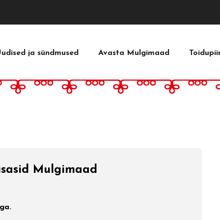
udised ja sündmused
Avasta Mulgimaad
Toidupi
ja
d
 –
ad
 –
äisasid Mulgimaad
ga.