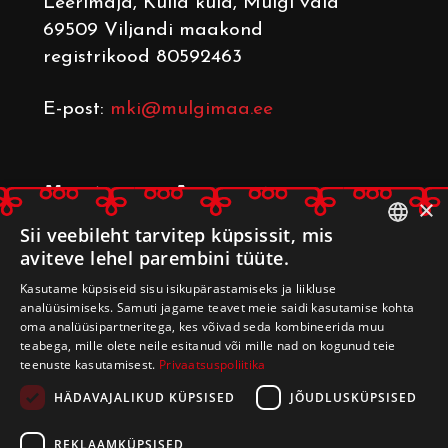
Leerimaja
, Kulla küla, Mulgi vald
69509 Viljandi maakond
registrikood 80592463
E-post:
mki@mulgimaa.ee
Mulgimaa Arenduskoda
×
Leerimaja
, Kulla küla, Mulgi vald
Sii veebileht tarvitep küpsissit, mis
aviteve lehel parembini tüüte.
69509 Viljandi maakond
ESTONIAN
registrikood 80233014
Kasutame küpsiseid sisu isikupärastamiseks ja liikluse
ENGLISH
analüüsimiseks. Samuti jagame teavet meie saidi kasutamise kohta
oma analüüsipartneritega, kes võivad seda kombineerida muu
E-post:
arenduskoda@mulgimaa.ee
teabega, mille olete neile esitanud või mille nad on kogunud teie
teenuste kasutamisest.
Privaatsuspoliitika
HÄDAVAJALIKUD KÜPSISED
JÕUDLUSKÜPSISED
REKLAAMKÜPSISED