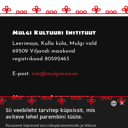
Mulgi Kultuuri Instituut
Leerimaja
, Kulla küla, Mulgi vald
69509 Viljandi maakond
registrikood 80592463
E-post:
mki@mulgimaa.ee
Mulgimaa Arenduskoda
×
Leerimaja
, Kulla küla, Mulgi vald
Sii veebileht tarvitep küpsissit, mis
aviteve lehel parembini tüüte.
69509 Viljandi maakond
ESTONIAN
registrikood 80233014
Kasutame küpsiseid sisu isikupärastamiseks ja liikluse
ENGLISH