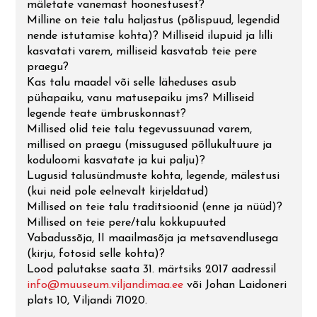
mäletate vanemast hoonestusest?
Milline on teie talu haljastus (põlispuud, legendid
nende istutamise kohta)? Milliseid ilupuid ja lilli
kasvatati varem, milliseid kasvatab teie pere
praegu?
Kas talu maadel või selle läheduses asub
pühapaiku, vanu matusepaiku jms? Milliseid
legende teate ümbruskonnast?
Millised olid teie talu tegevussuunad varem,
millised on praegu (missugused põllukultuure ja
koduloomi kasvatate ja kui palju)?
Lugusid talusündmuste kohta, legende, mälestusi
(kui neid pole eelnevalt kirjeldatud)
Millised on teie talu traditsioonid (enne ja nüüd)?
Millised on teie pere/talu kokkupuuted
Vabadussõja, II maailmasõja ja metsavendlusega
(kirju, fotosid selle kohta)?
Lood palutakse saata 31. märtsiks 2017 aadressil
info@muuseum.viljandimaa.ee
või Johan Laidoneri
plats 10, Viljandi 71020.