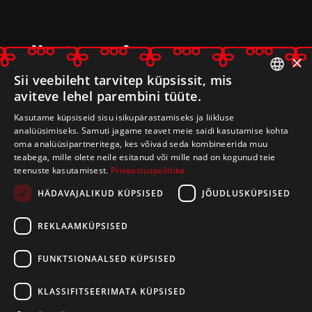
Mulgimaa Arenduskoda
×
Leerimaja
, Kulla küla, Mulgi vald
Sii veebileht tarvitep küpsissit, mis
aviteve lehel parembini tüüte.
69509 Viljandi maakond
ESTONIAN
registrikood 80233014
Kasutame küpsiseid sisu isikupärastamiseks ja liikluse
ENGLISH
analüüsimiseks. Samuti jagame teavet meie saidi kasutamise kohta
oma analüüsipartneritega, kes võivad seda kombineerida muu
E-post:
arenduskoda@mulgimaa.ee
teabega, mille olete neile esitanud või mille nad on kogunud teie
teenuste kasutamisest.
Privaatsuspoliitika
HÄDAVAJALIKUD KÜPSISED
JÕUDLUSKÜPSISED
REKLAAMKÜPSISED
FUNKTSIONAALSED KÜPSISED
KLASSIFITSEERIMATA KÜPSISED