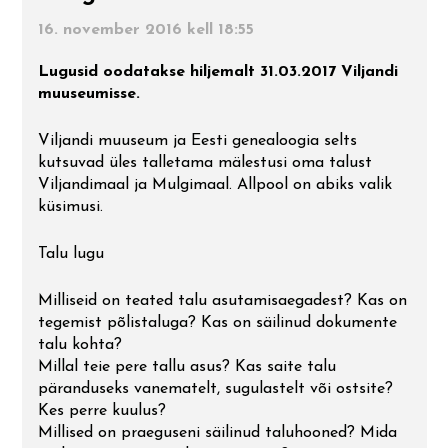
Mulgi tooted. Mulgi toit. Tehtud
Arhitektuur
V Lilli – Karksi – Kärstna – Riidaja –
16. november 2016 kell 18:55
Mulgi Söögi Festival
Mulgimaal!
Temaatilisi uurimistöid
Leebiku– Pikasilla
Rahvaluule ja pärimus
Lugusid oodatakse hiljemalt 31.03.2017 Viljandi
Mulgimaa peremäng
Teekonnad
muuseumisse.
VI Õisu sepikoda – Õisu mõis –
matkarada – Halliste – Kosksilla –
Mulgi kirjandus ja muusika
Viljandi muuseum ja Eesti genealoogia selts
Abja-Paluoja – Penuja
Mulgi Mälumäng
Linnad ja alevid
kutsuvad üles talletama mälestusi oma talust
Mulgikeelne ajaleht
Viljandimaal ja Mulgimaal. Allpool on abiks valik
VII Mulgimaa puuskulptuurid
Top 20 Mulgimaal
küsimusi.
Mulgikeelsed uudised
Talu lugu
VIII Liivimaa Jakobitee
Mulgikeelne Täheke
Milliseid on teated talu asutamisaegadest? Kas on
IX Via Livonica väike ring
tegemist põlistaluga? Kas on säilinud dokumente
talu kohta?
Mulkide Almanak
X Helisev Via Livonica
Millal teie pere tallu asus? Kas saite talu
päranduseks vanematelt, sugulastelt või ostsite?
Kes perre kuulus?
XI Kitzbergi radadel
Millised on praeguseni säilinud taluhooned? Mida