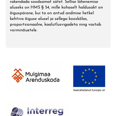
rakendada soodsamat sätet. Sellise lähenemise
aluseks on HMS § 54, mille kohaselt haldusakt on
õiguspärane, kui ta on antud andmise hetkel
kehtiva õiguse alusel ja sellega kooskõlas,
proportsionaalne, kaalutlusvigadeta ning vastab
vorminõuetele.