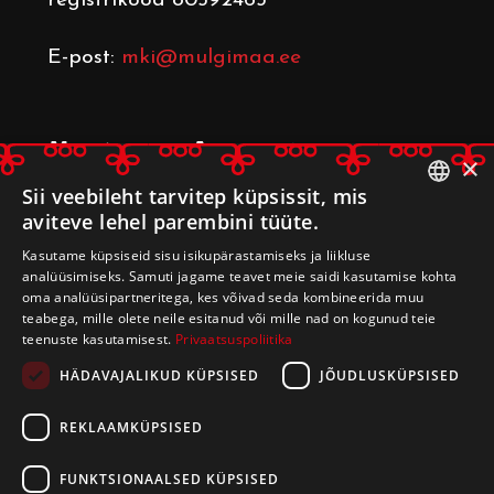
registrikood 80592463
E-post:
mki@mulgimaa.ee
Mulgimaa Arenduskoda
×
Leerimaja
, Kulla küla, Mulgi vald
Sii veebileht tarvitep küpsissit, mis
aviteve lehel parembini tüüte.
69509 Viljandi maakond
ESTONIAN
registrikood 80233014
Kasutame küpsiseid sisu isikupärastamiseks ja liikluse
ENGLISH
analüüsimiseks. Samuti jagame teavet meie saidi kasutamise kohta
oma analüüsipartneritega, kes võivad seda kombineerida muu
E-post:
arenduskoda@mulgimaa.ee
teabega, mille olete neile esitanud või mille nad on kogunud teie
teenuste kasutamisest.
Privaatsuspoliitika
HÄDAVAJALIKUD KÜPSISED
JÕUDLUSKÜPSISED
REKLAAMKÜPSISED
FUNKTSIONAALSED KÜPSISED