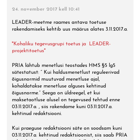
Mulgi tooted. Mulgi toit. Tehtud
Arhitektuur
V Lilli – Karksi – Kärstna – Riidaja –
24. november 2017 kell 10:41
Mulgi Söögi Festival
Mulgimaal!
Temaatilisi uurimistöid
Leebiku– Pikasilla
Rahvaluule ja pärimus
LEADER-meetme raames antava toetuse
Mulgimaa peremäng
Teekonnad
rakendamiseks kehtib uus määrus alates 3.11.2017.a.
VI Õisu sepikoda – Õisu mõis –
matkarada – Halliste – Kosksilla –
Mulgi kirjandus ja muusika
"Kohaliku tegevusgrupi toetus ja LEADER-
Abja-Paluoja – Penuja
Mulgi Mälumäng
Linnad ja alevid
projektitoetus"
Mulgikeelne ajaleht
VII Mulgimaa puuskulptuurid
Top 20 Mulgimaal
PRIA lähtub menetlusi teostades HMS §5 lg5
sätestatust: “ Kui haldusmenetlust reguleerivad
Mulgikeelsed uudised
õigusnormid muutuvad menetluse ajal,
VIII Liivimaa Jakobitee
kohaldatakse menetluse alguses kehtinud
Mulgikeelne Täheke
õigusnorme.” Seega on üldreegel, et kui
IX Via Livonica väike ring
maksetaotluse alusel on tegevused tehtud enne
03.11.2017.a. , siis rakendame kuni 03.11.2017.a.
Mulkide Almanak
kehtinud redaktsiooni.
X Helisev Via Livonica
Kui praeguse redaktsiooni säte on soodsam kuni
XI Kitzbergi radadel
03.11.2017.a. kehtinud redaktsioonist, siis saab PRIA