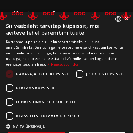
Mulgimaa Arenduskoda
×
Leerimaja
, Kulla küla, Mulgi vald
Sii veebileht tarvitep küpsissit, mis
aviteve lehel parembini tüüte.
69509 Viljandi maakond
ESTONIAN
registrikood 80233014
Kasutame küpsiseid sisu isikupärastamiseks ja liikluse
ENGLISH
analüüsimiseks. Samuti jagame teavet meie saidi kasutamise kohta
oma analüüsipartneritega, kes võivad seda kombineerida muu
E-post:
arenduskoda@mulgimaa.ee
teabega, mille olete neile esitanud või mille nad on kogunud teie
teenuste kasutamisest.
Privaatsuspoliitika
HÄDAVAJALIKUD KÜPSISED
JÕUDLUSKÜPSISED
REKLAAMKÜPSISED
FUNKTSIONAALSED KÜPSISED
KLASSIFITSEERIMATA KÜPSISED
NÄITA ÜKSIKASJU